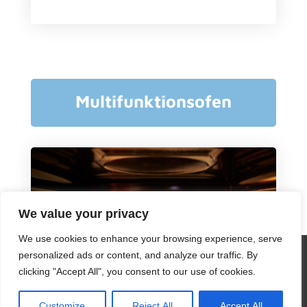
Multifunktionsofen
We value your privacy
We use cookies to enhance your browsing experience, serve
Wir verwenden Cookies, um sicherzustellen, dass wir Ihnen
personalized ads or content, and analyze our traffic. By
das beste Erlebnis auf unserer Website bieten. Wenn Sie diese
clicking "Accept All", you consent to our use of cookies.
Website weiterhin nutzen, gehen wir davon aus, dass Sie damit
zufrieden sind.
Customize
Reject All
Accept All