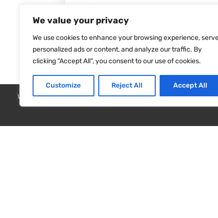
Leistung:-
1000 W
We value your privacy
We use cookies to enhance your browsing experience, serv
personalized ads or content, and analyze our traffic. By
Geräuschpegel
Anzah
clicking "Accept All", you consent to our use of cookies.
Geschwind
less than 78dB
2
Customize
Reject All
Accept All
Wir verwenden Cookies, um sicherzustellen, dass wir Ihnen das b
Produktinformationsblatt