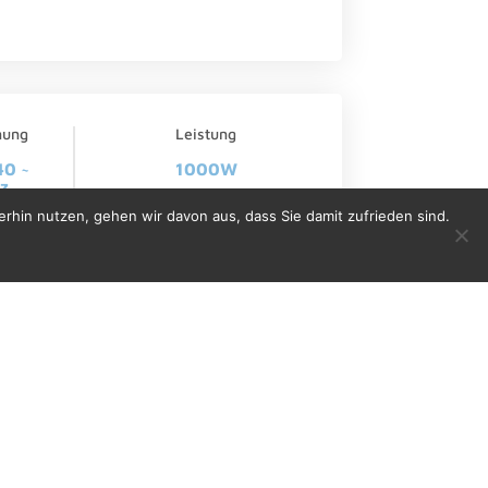
nung
Leistung
40 ~
1000W
z
rhin nutzen, gehen wir davon aus, dass Sie damit zufrieden sind.
Benutzerhandbuch