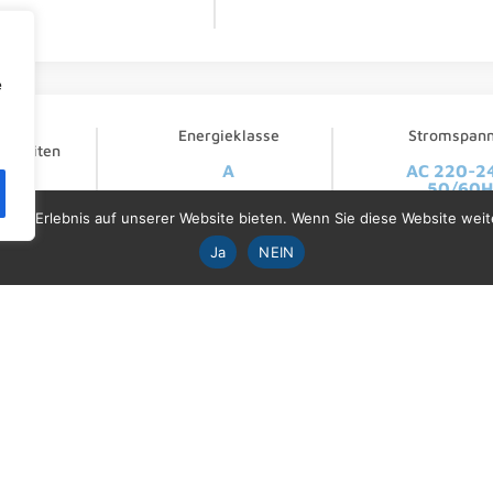
e
l der
Energieklasse
Stromspan
igkeiten
A
AC 220-2
50/60H
este Erlebnis auf unserer Website bieten. Wenn Sie diese Website weite
Ja
NEIN
Mixer