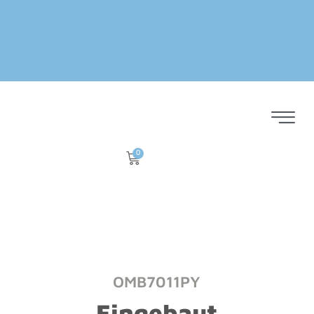
0
OMB7011PY
Eingebaut