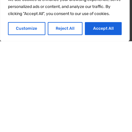
Wir verwenden Cookies, um sicherzustellen, dass wir Ihnen
personalized ads or content, and analyze our traffic. By
das beste Erlebnis auf unserer Website bieten. Wenn Sie diese
clicking "Accept All", you consent to our use of cookies.
Website weiterhin nutzen, gehen wir davon aus, dass Sie damit
zufrieden sind.
Customize
Reject All
Accept All
Ja
NEIN
Schranklicht
Dank des Halogenlichts, das jeden Winkel
im Garraum ausleuchtet, sind die Speisen
immer auf einen Blick sichtbar.