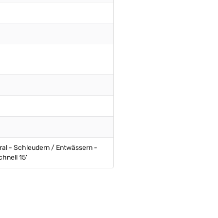
al - Schleudern / Entwässern -
hnell 15'