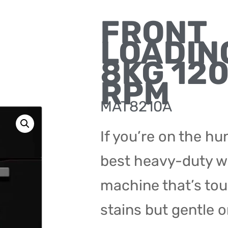
FRONT
LOADIN
8KG 12
RPM
MAT8210A
If you’re on the hu
best heavy-duty 
machine that’s to
stains but gentle o