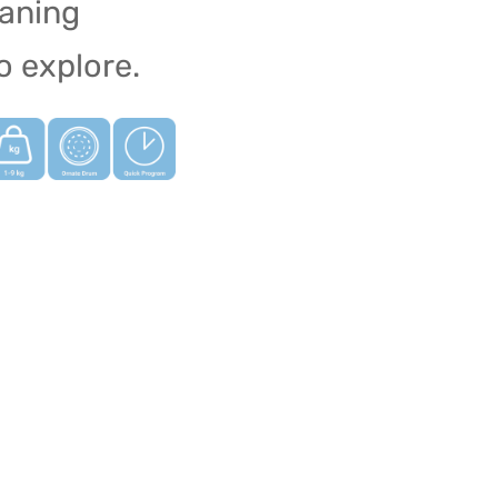
eaning
o explore.