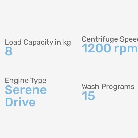
Centrifuge Spee
Load Capacity in kg
1200 rpm
8
Engine Type
Wash Programs
Serene
15
Drive