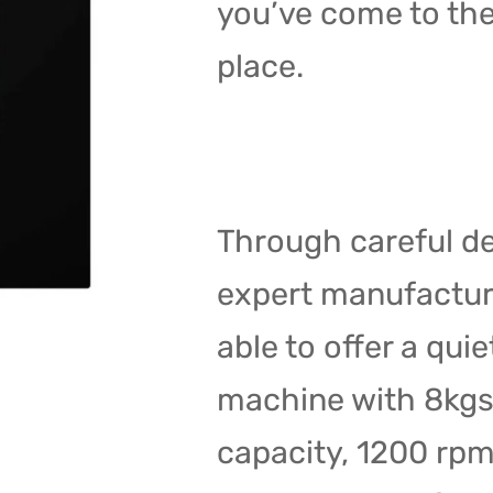
you’ve come to the
place.
Through careful d
expert manufactur
able to offer a qui
machine with 8kgs
capacity, 1200 rp