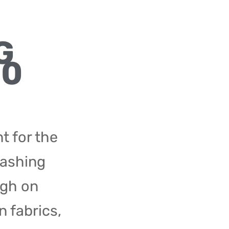
G
00
nt for the
washing
ugh on
n fabrics,