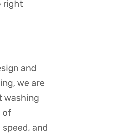
 right
esign and
ing, we are
et washing
 of
m speed, and