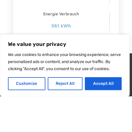
Energie Verbrauch
561 kWh
Türscharnier
We value your privacy
Left
We use cookies to enhance your browsing experience, serve
Wir verwenden Cookies, um sicherzustellen, dass wir Ihnen
personalized ads or content, and analyze our traffic. By
das beste Erlebnis auf unserer Website bieten. Wenn Sie diese
clicking "Accept All", you consent to our use of cookies.
Website weiterhin nutzen, gehen wir davon aus, dass Sie damit
zufrieden sind.
Customize
Reject All
Accept All
Ja
NEIN
SUPREME LINE