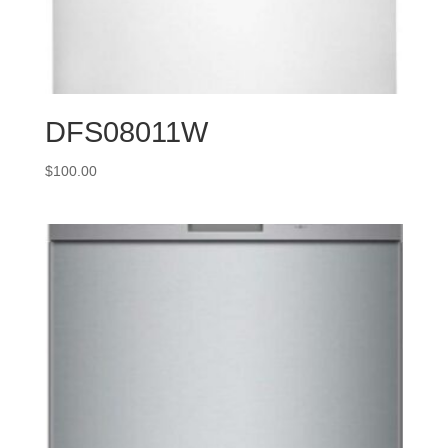
DFS08011W
$
100.00