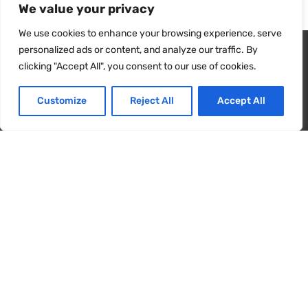
We value your privacy
We use cookies to enhance your browsing experience, serve
Wir verwenden Cookies, um sicherzustellen, dass wir Ihnen
personalized ads or content, and analyze our traffic. By
das beste Erlebnis auf unserer Website bieten. Wenn Sie diese
clicking "Accept All", you consent to our use of cookies.
Website weiterhin nutzen, gehen wir davon aus, dass Sie damit
zufrieden sind.
Customize
Reject All
Accept All
Ja
NEIN
Wählen Sie einen der 14 Trockner modi
und unsere 6-Wellen-Technologie
trocknet Ihre Wäsche im