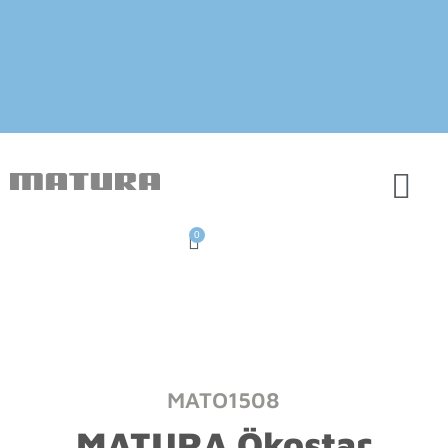
0
MATO1508
MATURA Ökostar