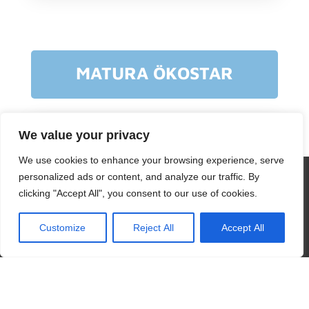
MATURA ÖKOSTAR
We value your privacy
We use cookies to enhance your browsing experience, serve
Wir verwenden Cookies, um sicherzustellen, dass wir Ihnen
personalized ads or content, and analyze our traffic. By
das beste Erlebnis auf unserer Website bieten. Wenn Sie diese
clicking "Accept All", you consent to our use of cookies.
Website weiterhin nutzen, gehen wir davon aus, dass Sie damit
zufrieden sind.
Customize
Reject All
Accept All
Ja
NEIN